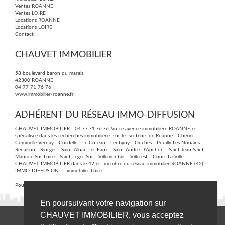
Ventes ROANNE
Ventes LOIRE
Locations ROANNE
Locations LOIRE
Contact
CHAUVET IMMOBILIER
58 boulevard baron du marais
42300
ROANNE
04 77 71 76 76
www.immobilier-roanne.fr
ADHÉRENT DU RÉSEAU IMMO-DIFFUSION
CHAUVET IMMOBILIER - 04.77.71.76.76 .Votre agence immobilière ROANNE est
spécialisée dans les recherches immobilières sur les secteurs de Roanne - Cherier -
Commelle Vernay - Cordelle - Le Coteau - Lentigny - Ouches - Pouilly Les Nonains -
Renaison - Riorges - Saint Alban Les Eaux - Saint Andre D'Apchon - Saint Jean Saint
Maurice Sur Loire - Saint Leger Sur - Villemontais - Villerest - Cours La Ville ...
CHAUVET IMMOBILIER dans le 42 est membre du réseau immobilier ROANNE (42) -
IMMO-DIFFUSION :
- immobilier Loire
Pour plus d'informations contactez notre secrétariat central au :
09 74 53 13 81
En poursuivant votre navigation sur
CHAUVET IMMOBILIER, vous acceptez