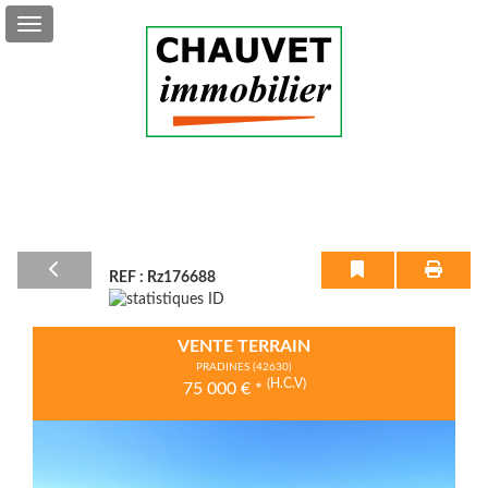
Vente
Location
Service
+
REF : Rz176688
Mon
Compte
VENTE TERRAIN
Contact
PRADINES (42630)
(H.C.V)
75 000
€
*
Previous
Next
0